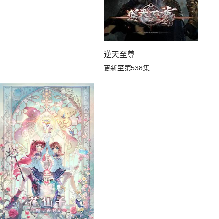
第34集
第33集
第28集
第27集
逆天至尊
更新至第538集
第22集
第21集
第16集
第15集
第10集
第09集
第04集
第03集