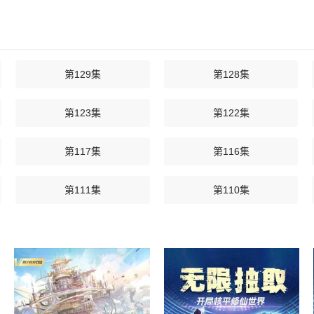
第129集
第128集
第123集
第122集
第117集
第116集
第111集
第110集
第105集
第104集
第99集
第98集
第93集
第92集