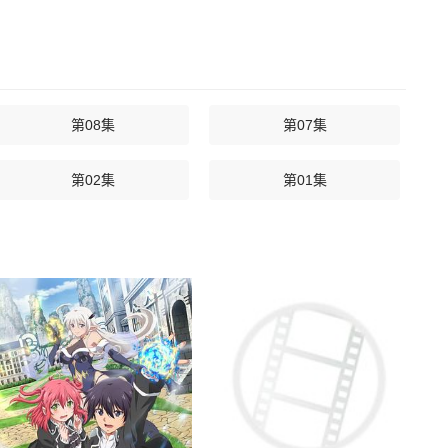
第08集
第07集
第02集
第01集