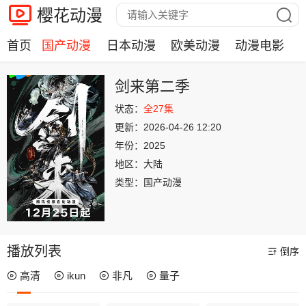
樱花动漫
首页
国产动漫
日本动漫
欧美动漫
动漫电影
剑来第二季
状态：
全27集
更新：
2026-04-26 12:20
年份：
2025
地区：
大陆
类型：
国产动漫
播放列表
倒序
高清
ikun
非凡
量子