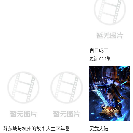
第03集
第02集
第01集
百日成王
更新至14集
苏东坡与杭州的故事
大主宰年番
灵武大陆