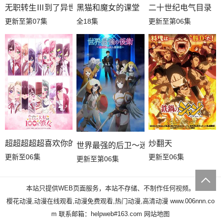
无职转生Ⅲ到了异世界就拿出真本事
黑猫和魔女的课堂
二十世纪电气目录
更新至第07集
全18集
更新至第06集
超超超超超喜欢你的100个女朋友第三季
炒翻天
世界最强的后卫～迷宫国的新人探索者～
更新至06集
更新至06集
更新至第06集
本站只提供WEB页面服务，本站不存储、不制作任何视频。
樱花动漫,动漫在线观看,动漫免费观看,热门动漫,高清动漫
www.006nnn.co
m
联系邮箱：helpweb#163.com
网站地图