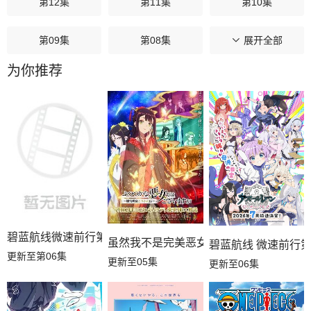
第12集
第11集
第10集
第09集
第08集
第07集
展开全部
为你推荐
第06集
第05集
第04集
第03集
第02集
第01集
碧蓝航线微速前行第二季
虽然我不是完美恶女～雏宫蝶鼠替换传～
碧蓝航线 微速前行
更新至第06集
更新至05集
更新至06集