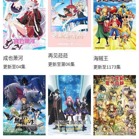
再见菈菈
成也萧河
海贼王
更新至第06集
更新至04集
更新至1173集