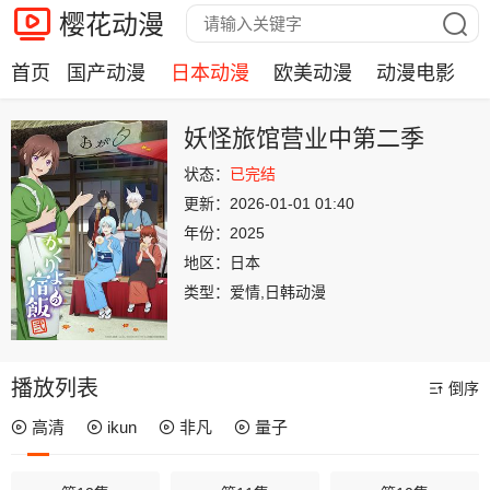
樱花动漫
首页
国产动漫
日本动漫
欧美动漫
动漫电影
妖怪旅馆营业中第二季
状态：
已完结
更新：
2026-01-01 01:40
年份：
2025
地区：
日本
类型：
爱情,日韩动漫
播放列表
倒序
高清
ikun
非凡
量子