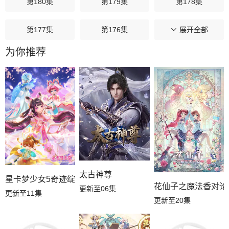
第180集
第179集
第178集
第177集
第176集
第175集
展开全部
为你推荐
第174集
第173集
第172集
第171集
第170集
第169集
第168集
第167集
第166集
第165集
第164集
第163集
第162集
第161集
第160集
太古神尊
星卡梦少女5奇迹绽放
花仙子之魔法香对论
更新至06集
更新至11集
第159集
第158集
第157集
更新至20集
第156集
第155集
第154集