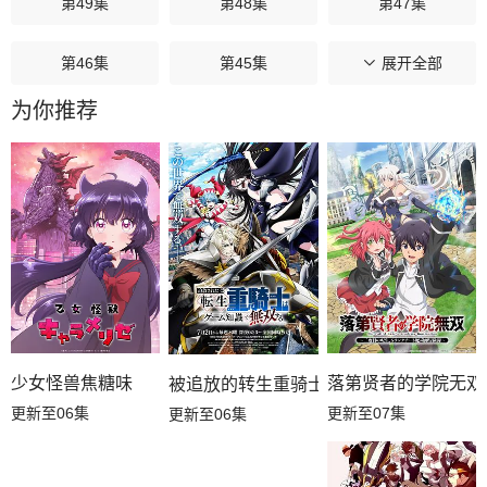
第49集
第48集
第47集
第46集
第45集
第44集
展开全部
为你推荐
第43集
第42集
第41集
第40集
第39集
第38集
第37集
第36集
第35集
第34集
第33集
第32集
第31集
第30集
第29集
少女怪兽焦糖味
落第贤者的学院无双
被追放的转生重骑士用游戏知识开无双
更新至06集
更新至07集
更新至06集
第28集
第27集
第26集
第25集
第24集
第23集