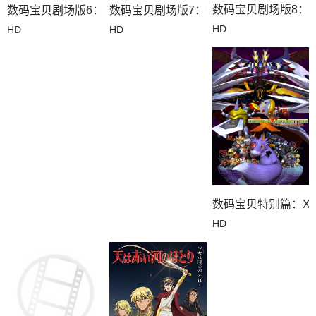
数码宝贝剧场版8：
数码宝贝剧场版6：暴走特急
数码宝贝剧场版7：古代数码兽复活
HD
HD
HD
数码宝贝特别篇：X
HD