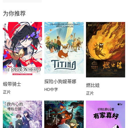
为你推荐
探险小狗媞蒂娜
缎带骑士
燃比娃
HD中字
正片
正片