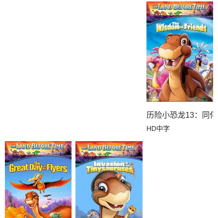
历险小恐龙13：同
HD中字