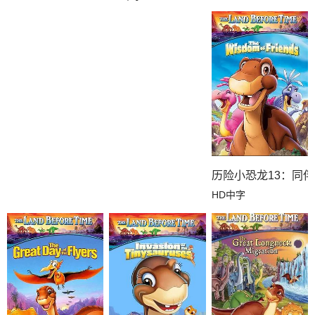
历险小恐龙13：同
HD中字