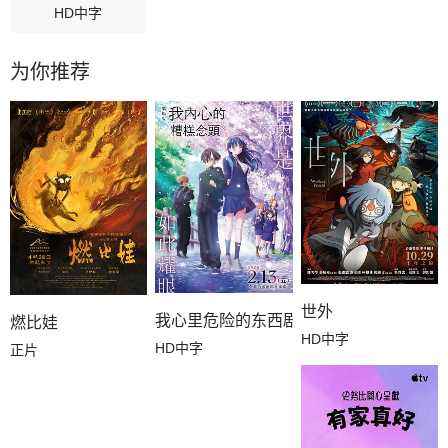
HD中字
为你推荐
世外
我心里危险的东西剧场版
燃比娃
HD中字
HD中字
正片