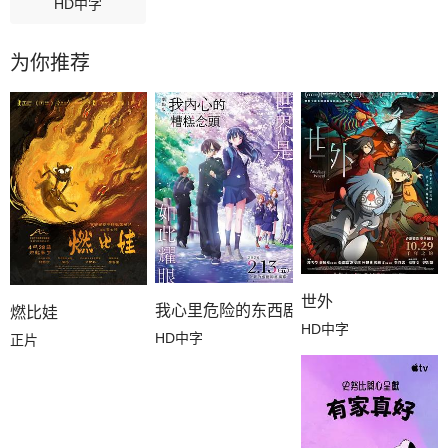
HD中字
为你推荐
世外
我心里危险的东西剧场版
燃比娃
HD中字
HD中字
正片