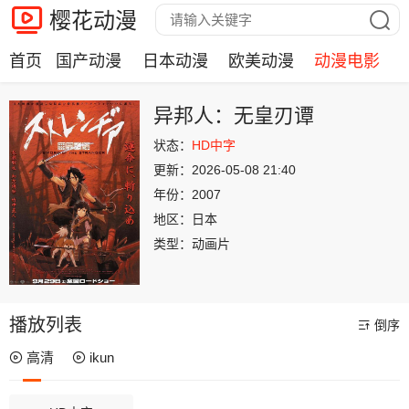
樱花动漫
首页
国产动漫
日本动漫
欧美动漫
动漫电影
异邦人：无皇刃谭
状态：
HD中字
更新：
2026-05-08 21:40
年份：
2007
地区：
日本
类型：
动画片
播放列表
倒序
高清
ikun