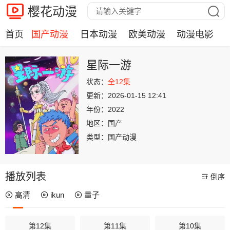
樱花动漫
首页
国产动漫
日本动漫
欧美动漫
动漫电影
星际一游
状态：
全12集
更新：
2026-01-15 12:41
年份：
2022
地区：
国产
类型：
国产动漫
播放列表
倒序
高清
ikun
量子
第12集
第11集
第10集