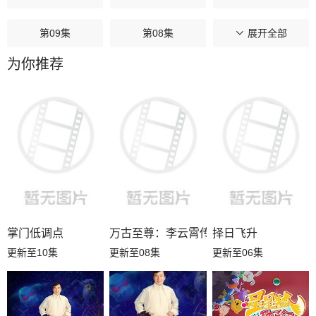
第09集
第08集
第07集
展开全部
为你推荐
第06集
第05集
第04集
第03集
第02集
第01集
掌门低调点
万古至尊：李云霄传
择日飞升
更新至10集
更新至08集
更新至06集