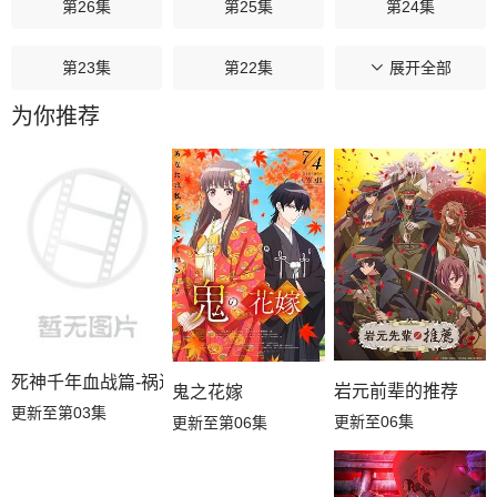
第26集
第25集
第24集
第23集
第22集
第21集
展开全部
为你推荐
第20集
第19集
第18集
第17集
第16集
第15集
第14集
第13集
第12集
第11集
第10集
第09集
第08集
第07集
第06集
死神千年血战篇-祸进谭-
岩元前辈的推荐
鬼之花嫁
更新至第03集
更新至06集
更新至第06集
第05集
第04集
第03集
第02集
第01集