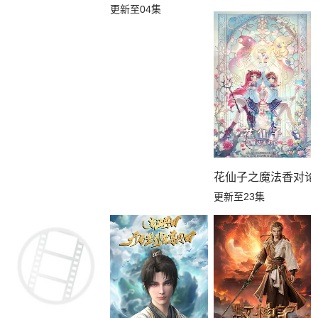
更新至04集
第238集
第237集
第236集
第235集
第234集
第233集
第232集
第231集
第230集
第229集
第228集
第227集
花仙子之魔法香对论
第226集
第225集
第224集
更新至23集
第223集
第222集
第221集
第220集
第219集
第218集
第217集
第216集
第215集