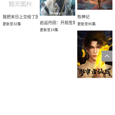
第214集
第213集
第212集
我把末日上交给了国家
牧神记
第211集
第210集
第209集
启运丹田：开局签到至尊丹田
更新至32集
更新至95集
更新至19集
第208集
第207集
第206集
第205集
第204集
第203集
第202集
第201集
第200集
第199集
第198集
第197集
都市古仙医
第196集
第195集
第194集
更新至202集
第193集
第192集
第191集
本站只提供WEB页面服务，本站不存储、不制作任何视频。
樱花动漫,动漫在线观看,动漫免费观看,热门动漫,高清动漫
www.006nnn.co