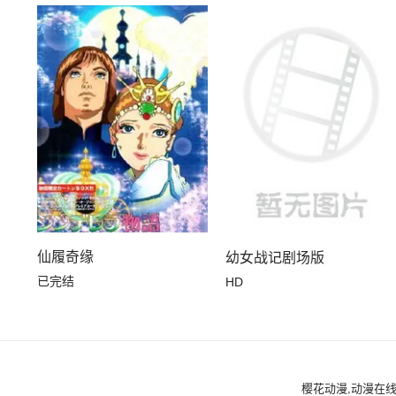
仙履奇缘
幼女战记剧场版
已完结
HD
樱花动漫,动漫在线