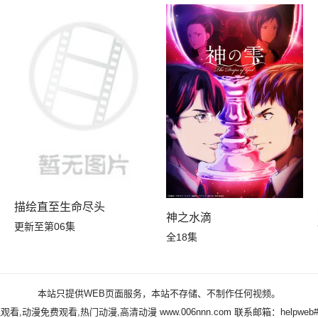
描绘直至生命尽头
神之水滴
更新至第06集
全18集
本站只提供WEB页面服务，本站不存储、不制作任何视频。
观看,动漫免费观看,热门动漫,高清动漫
www.006nnn.com
联系邮箱：helpweb#