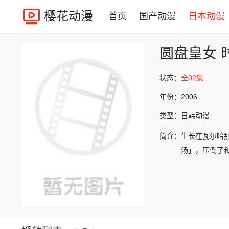
樱花动漫
首页
国产动漫
日本动漫
圆盘皇女 
状态：
全02集
年份：
2006
类型：
日韩动漫
简介：
生长在瓦尔哈
汤」，压倒了