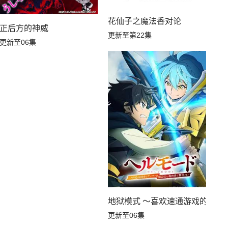
花仙子之魔法香对论
正后方的神威
更新至第22集
更新至06集
地狱模式 ～喜欢速通游戏的玩家
更新至06集