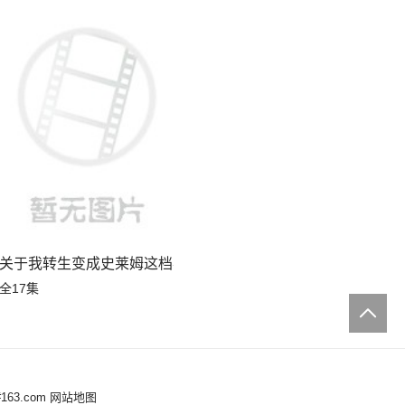
关于我转生变成史莱姆这档事第四季
全17集
163.com
网站地图