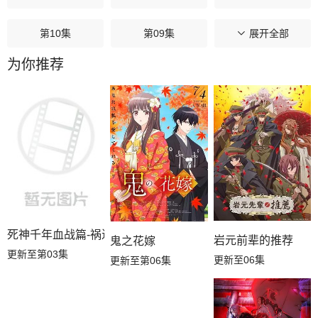
第10集
第09集
第08集
展开全部
为你推荐
第07集
第06集
第05集
第04集
第03集
第02集
第01集
死神千年血战篇-祸进谭-
岩元前辈的推荐
鬼之花嫁
更新至第03集
更新至06集
更新至第06集