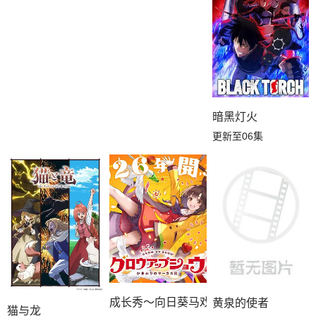
暗黑灯火
更新至06集
成长秀～向日葵马戏团～
黄泉的使者
猫与龙