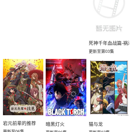
死神千年血战篇-祸进
更新至第03集
岩元前辈的推荐
暗黑灯火
猫与龙
更新至06集