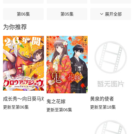
第06集
第05集
第04集
展开全部
为你推荐
第03集
第02集
第01集
成长秀～向日葵马戏团～
黄泉的使者
鬼之花嫁
更新至第06集
更新至第18集
更新至第06集