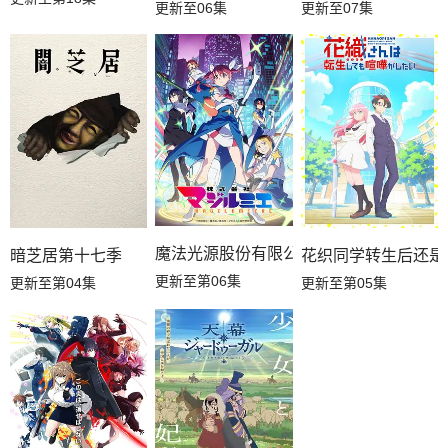
更新至06集
更新至07集
魔法光源股份有限公司第二季
暗芝居第十七季
花织同学转生后还是
更新至第06集
更新至第04集
更新至第05集