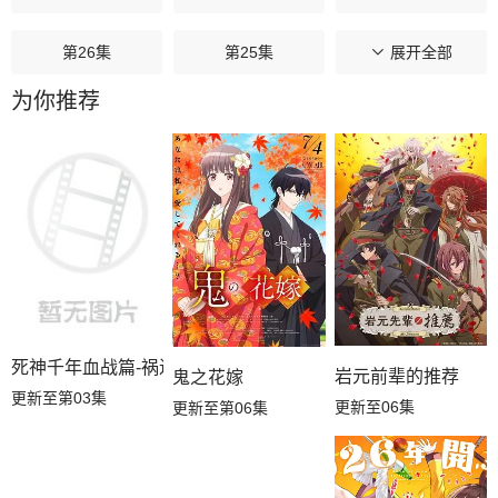
第26集
第25集
第24集
展开全部
为你推荐
第23集
第22集
第21集
第20集
第19集
第18集
第17集
第16集
第15集
第14集
第13集
第12集
第11集
第10集
第09集
死神千年血战篇-祸进谭-
岩元前辈的推荐
鬼之花嫁
更新至第03集
更新至06集
更新至第06集
第08集
第07集
第06集
第05集
第04集
第03集