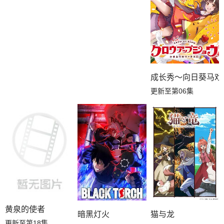
第02集
第01集
成长秀～向日葵马戏
更新至第06集
黄泉的使者
暗黑灯火
猫与龙
更新至第18集