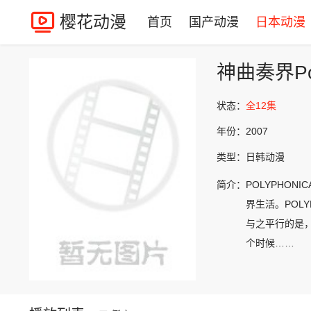
樱花动漫
首页
国产动漫
日本动漫
神曲奏界Pol
状态：
全12集
年份：
2007
类型：
日韩动漫
简介：
POLYPHO
界生活。POL
与之平行的是
个时候……