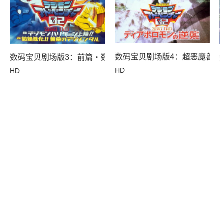
数码宝贝剧场版4：超恶魔兽
数码宝贝剧场版3：前篇・数码兽飓风登陆！！后篇・超绝进
HD
HD